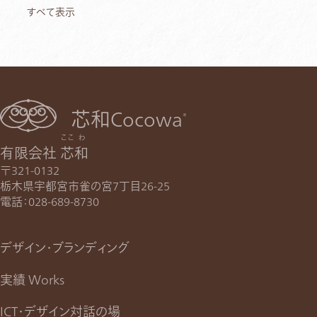
すべて表示
芯和Cocowa
®
ここ
わ
有限会社
芯
和
〒321-0132
栃木県宇都宮市雀の宮7丁目26-25
電話：
028-689-8730
デザイン・ブランディング
実績 Works
ICT・デザイン対話の場