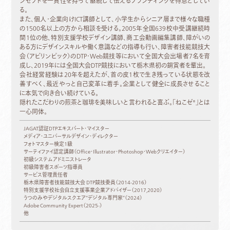
ンセプトを一貫性を持って継続して伝えるブランディングを得意としてい
る。
また、個人・企業向けICT講師として、小学生からシニア層まで様々な職種
の1500名以上の方から相談を受ける。2005年全国639校中受講継続時
間1位の他、特別支援学校デザイン講師、商工会動画編集講師、障がいの
ある方にデザインスキルや働く意識などの指導も行い、障害者技能競技大
会（アビリンピック）のDTP・Web競技等において全国大会出場者7名を育
成し、2019年には全国大会DTP競技において栃木県初の銅賞者を輩出。
会社経営経験は20年を超えたが、首の皮1枚で生き残っている状態を改
善すべく、最近やっと自己変革に着手。企業として健全に成長させること
に本気で向き合い続けている。
隠れたこだわりの煎茶と珈琲を美味しいと言われると喜ぶ。「ねこゼ®」とは
一心同体。
JAGAT認証DTPエキスパート・マイスター
メディア・ユニバーサルデザイン・ディレクター
フォトマスター検定1級
サーティファイ認定講師（Office・Illustrator・Photoshop・Webクリエイター）
初級システムアドミニストレータ
初級障害者スポーツ指導員
サービス管理責任者
栃木県障害者技能競技大会 DTP競技委員（2014-2016）
特別支援学校社会自立支援事業企業アドバイザー（2017,2020）
うつのみやデジタルスクエア“デジタル専門家”（2024）
Adobe Community Expert（2025-）
他