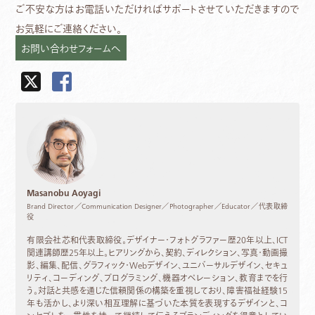
ご不安な方はお電話いただければサポートさせていただきますので
お気軽にご連絡ください。
お問い合わせフォームへ
Masanobu Aoyagi
Brand Director／Communication Designer／Photographer／Educator／代表取締
役
有限会社芯和代表取締役。デザイナー・フォトグラファー歴20年以上、ICT
関連講師歴25年以上。ヒアリングから、契約、ディレクション、写真・動画撮
影、編集、配信、グラフィック・Webデザイン、ユニバーサルデザイン、セキュ
リティ、コーディング、プログラミング、機器オペレーション、教育までを行
う。対話と共感を通じた信頼関係の構築を重視しており、障害福祉経験15
年も活かし、より深い相互理解に基づいた本質を表現するデザインと、コ