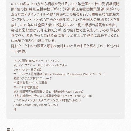
の1500名以上の方から相談を受ける。2005年全国639校中受講継続時
間1位の他、特別支援学校デザイン講師、商工会動画編集講師、障がいの
ある方にデザインスキルや働く意識などの指導も行い、障害者技能競技大
会（アビリンピック）のDTP・Web競技等において全国大会出場者7名を育
成し、2019年には全国大会DTP競技において栃木県初の銅賞者を輩出。
会社経営経験は20年を超えたが、首の皮1枚で生き残っている状態を改
善すべく、最近やっと自己変革に着手。企業として健全に成長させること
に本気で向き合い続けている。
隠れたこだわりの煎茶と珈琲を美味しいと言われると喜ぶ。「ねこゼ®」とは
一心同体。
JAGAT認証DTPエキスパート・マイスター
メディア・ユニバーサルデザイン・ディレクター
フォトマスター検定1級
サーティファイ認定講師（Office・Illustrator・Photoshop・Webクリエイター）
初級システムアドミニストレータ
初級障害者スポーツ指導員
サービス管理責任者
栃木県障害者技能競技大会 DTP競技委員（2014-2016）
特別支援学校社会自立支援事業企業アドバイザー（2017,2020）
うつのみやデジタルスクエア“デジタル専門家”（2024）
Adobe Community Expert（2025-）
他
戻る