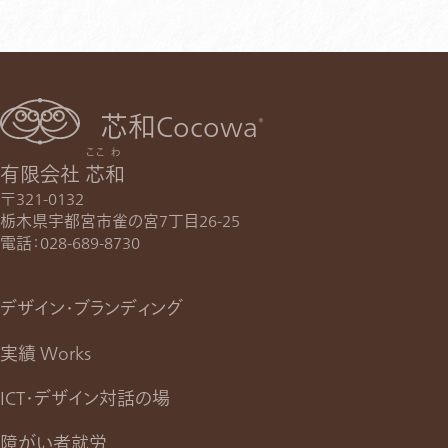
芯和Cocowa
®
ここ
わ
有限会社
芯
和
〒321-0132
栃木県宇都宮市雀の宮7丁目26-25
電話：
028-689-8730
デザイン・ブランディング
実績 Works
ICT・デザイン対話の場
障がい者就労