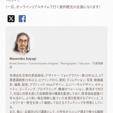
（一応、オンラインリアルタイムで行く海外観光の企画になります）
Masanobu Aoyagi
Brand Director／Communication Designer／Photographer／Educator／代表取締
役
有限会社芯和代表取締役。デザイナー・フォトグラファー歴20年以上、ICT
関連講師歴25年以上。ヒアリングから、契約、ディレクション、写真・動画撮
影、編集、配信、グラフィック・Webデザイン、ユニバーサルデザイン、セキュ
リティ、コーディング、プログラミング、機器オペレーション、教育までを行
う。対話と共感を通じた信頼関係の構築を重視しており、障害福祉経験15
年も活かし、より深い相互理解に基づいた本質を表現するデザインと、コ
ンセプトを一貫性を持って継続して伝えるブランディングを得意としてい
る。
また、個人・企業向けICT講師として、小学生からシニア層まで様々な職種