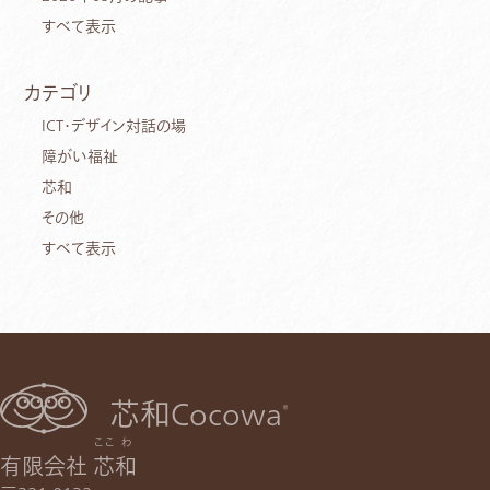
すべて表示
カテゴリ
ICT・デザイン対話の場
障がい福祉
芯和
その他
すべて表示
芯和Cocowa
®
ここ
わ
有限会社
芯
和