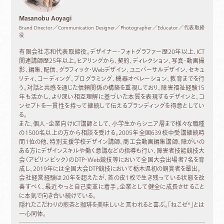
Masanobu Aoyagi
Brand Director／Communication Designer／Photographer／Educator／代表取締
役
有限会社芯和代表取締役。デザイナー・フォトグラファー歴20年以上、ICT
関連講師歴25年以上。ヒアリングから、契約、ディレクション、写真・動画撮
影、編集、配信、グラフィック・Webデザイン、ユニバーサルデザイン、セキュ
リティ、コーディング、プログラミング、機器オペレーション、教育までを行
う。対話と共感を通じた信頼関係の構築を重視しており、障害福祉経験15
年も活かし、より深い相互理解に基づいた本質を表現するデザインと、コ
ンセプトを一貫性を持って継続して伝えるブランディングを得意としてい
る。
また、個人・企業向けICT講師として、小学生からシニア層まで様々な職種
の1500名以上の方から相談を受ける。2005年全国639校中受講継続時
間1位の他、特別支援学校デザイン講師、商工会動画編集講師、障がいの
ある方にデザインスキルや働く意識などの指導も行い、障害者技能競技大
会（アビリンピック）のDTP・Web競技等において全国大会出場者7名を育
成し、2019年には全国大会DTP競技において栃木県初の銅賞者を輩出。
会社経営経験は20年を超えたが、首の皮1枚で生き残っている状態を改
善すべく、最近やっと自己変革に着手。企業として健全に成長させること
に本気で向き合い続けている。
隠れたこだわりの煎茶と珈琲を美味しいと言われると喜ぶ。「ねこゼ®」とは
一心同体。