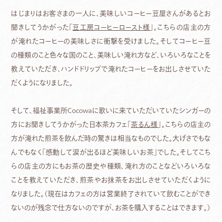
はじまりはお客さまの一人に、美味しいコーヒー豆屋さんがあるとお
聞きしてうかがった「
豆工房コーヒーロースト様
」。こちらの店主の方
が淹れたコーヒーの美味しさに衝撃を受けました。そしてコーヒー豆
の種類のこと色々な国のこと、美味しい淹れ方など、いろいろなことを
教えていただき、ハンドドリップで淹れたコーヒーをお出しさせていた
だくようになりました。
そして、福祉事業所Cocowaに歌いに来ていただいていたシンガーの
方にお聞きしてうかがった日本茶カフェ「
茶るん様
」。こちらの店主の
方が淹れた煎茶を飲んだ時の驚きは相当なものでした。大げさでもな
んでもなく「感動して涙が出るほど美味しいお茶」でした。そしてこち
らの店主の方にもお茶の歴史や種類、淹れ方のことなどいろいろな
ことを教えていただき、煎茶やお抹茶をお出しさせていただくように
なりました。（現在はカフェの方は営業終了されていて飲むことができ
ないのが残念で仕方ないのですが、お茶を購入することはできます。）