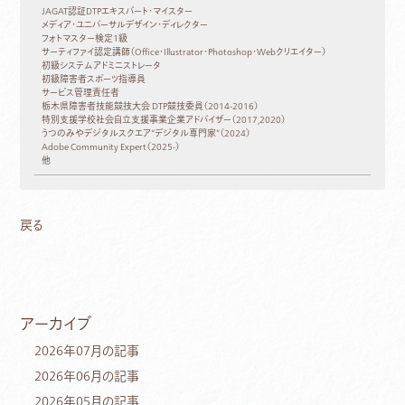
JAGAT認証DTPエキスパート・マイスター
メディア・ユニバーサルデザイン・ディレクター
フォトマスター検定1級
サーティファイ認定講師（Office・Illustrator・Photoshop・Webクリエイター）
初級システムアドミニストレータ
初級障害者スポーツ指導員
サービス管理責任者
栃木県障害者技能競技大会 DTP競技委員（2014-2016）
特別支援学校社会自立支援事業企業アドバイザー（2017,2020）
うつのみやデジタルスクエア“デジタル専門家”（2024）
Adobe Community Expert（2025-）
他
戻る
アーカイブ
2026年07月の記事
2026年06月の記事
2026年05月の記事